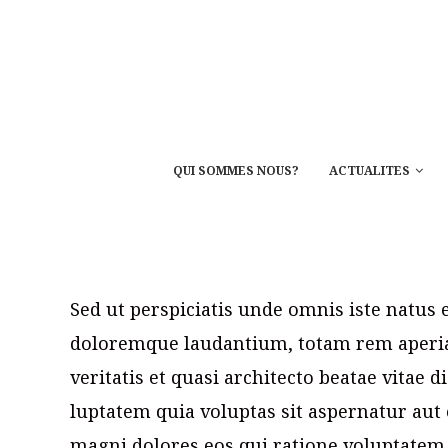
QUI SOMMES NOUS?
ACTUALITES
Sed ut perspiciatis unde omnis iste natus
doloremque laudantium, totam rem aperiam
veritatis et quasi architecto beatae vitae
luptatem quia voluptas sit aspernatur aut 
magni dolores eos qui ratione voluptatem