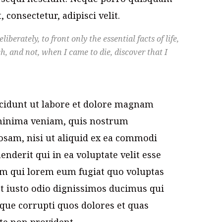
 consectetur, adipisci velit.
iberately, to front only the essential facts of life,
ch, and not, when I came to die, discover that I
idunt ut labore et dolore magnam
minima veniam, quis nostrum
iosam, nisi ut aliquid ex ea commodi
nderit qui in ea voluptate velit esse
um qui lorem eum fugiat quo voluptas
et iusto odio dignissimos ducimus qui
tque corrupti quos dolores et quas
ate non provident,