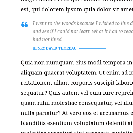
est, qui dolorem ipsum quia dolor sit amet,
I went to the woods because I wished to live del
and see if I could not learn what it had to tea
had not lived.
HENRY DAVID THOREAU
Quia non numquam eius modi tempora inc
aliquam quaerat voluptatem. Ut enim ad 
rcitationem ullam corporis suscipit labor
sequatur? Quis autem vel eum iure reprehe
quam nihil molestiae consequatur, vel ill
nulla pariatur? At vero eos et accusamus 
blanditiis esentium voluptatum deleniti a
molestias excepturi sint occaecati cupidit