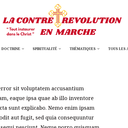
DOCTRINE
SPIRITUALITÉ
THÉMATIQUES
TOUS LES 
 error sit voluptatem accusantium
, eaque ipsa quae ab illo inventore
 dicta sunt explicabo. Nemo enim ipsam
odit aut fugit, sed quia consequuntur
 sequi nesciunt. Neque porro quisquam