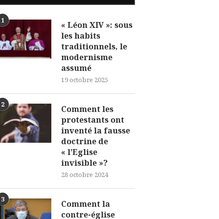
1
« Léon XIV »: sous
les habits
traditionnels, le
modernisme
assumé
19 octobre 2025
2
Comment les
protestants ont
inventé la fausse
doctrine de
« l’Eglise
invisible »?
28 octobre 2024
3
Comment la
contre-église