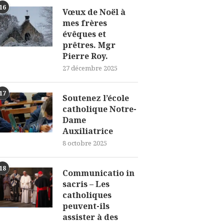
16
Vœux de Noël à
mes frères
évêques et
prêtres. Mgr
Pierre Roy.
27 décembre 2025
17
Soutenez l’école
catholique Notre-
Dame
Auxiliatrice
8 octobre 2025
18
Communicatio in
sacris – Les
catholiques
peuvent-ils
assister à des