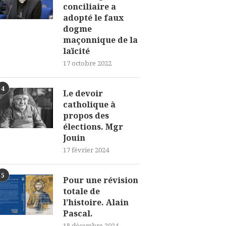
conciliaire a
adopté le faux
dogme
maçonnique de la
laïcité
17 octobre 2022
4
Le devoir
catholique à
propos des
élections. Mgr
Jouin
17 février 2024
5
Pour une révision
totale de
l’histoire. Alain
Pascal.
18 décembre 2024