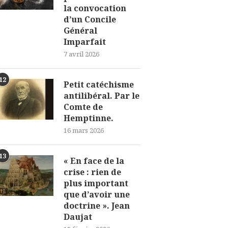
la convocation
d’un Concile
Général
Imparfait
7 avril 2026
12
Petit catéchisme
antilibéral. Par le
Comte de
Hemptinne.
16 mars 2026
13
« En face de la
crise : rien de
plus important
que d’avoir une
doctrine ». Jean
Daujat