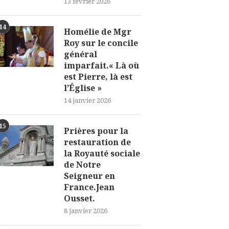
13 février 2026
14
Homélie de Mgr
Roy sur le concile
général
imparfait.« Là où
est Pierre, là est
l’Église »
14 janvier 2026
15
Prières pour la
restauration de
la Royauté sociale
de Notre
Seigneur en
France.Jean
Ousset.
8 janvier 2026