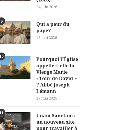
24 juin 2026
9
Qui a peur du
pape?
19 mai 2026
10
Pourquoi l’Église
appelle-t-elle la
Vierge Marie
«Tour de David »
? Abbé Joseph
Lémann
17 mai 2026
11
Unam Sanctam :
un nouveau site
pour travailler à