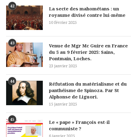
42
La secte des mahométans : un
royaume divisé contre lui-même
10 février 2025
43
Venue de Mgr Mc Guire en France
du 5 au 9 février 2025: Sains,
Pontmain, Loches.
23 janvier 2025
44
Réfutation du matérialisme et du
panthéisme de Spinoza. Par St
Alphonse de Liguori.
15 janvier 2025
45
Le « pape » François est-il
communiste ?
6 janvier 2025