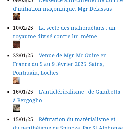
d’initiation maçonnique. Mgr Delassus
10/02/25
|
La secte des mahométans : un
royaume divisé contre lui-même
23/01/25
|
Venue de Mgr Mc Guire en
France du 5 au 9 février 2025: Sains,
Pontmain, Loches.
16/01/25
|
L’anticléricalisme : de Gambetta
à Bergoglio
15/01/25
|
Réfutation du matérialisme et
du panthéisme de Spinoza. Par St Alphonse