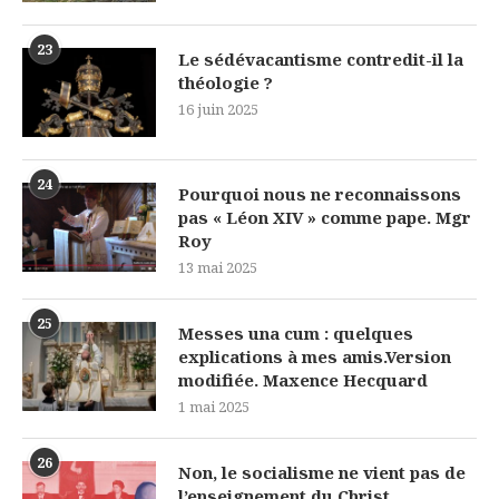
23
Le sédévacantisme contredit-il la
théologie ?
16 juin 2025
24
Pourquoi nous ne reconnaissons
pas « Léon XIV » comme pape. Mgr
Roy
13 mai 2025
25
Messes una cum : quelques
explications à mes amis.Version
modifiée. Maxence Hecquard
1 mai 2025
26
Non, le socialisme ne vient pas de
l’enseignement du Christ