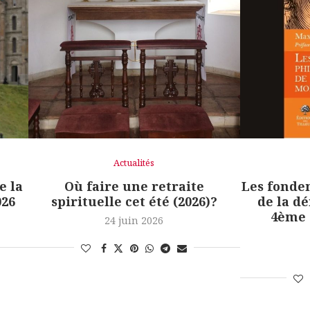
Actualités
e la
Où faire une retraite
Les fonde
026
spirituelle cet été (2026)?
de la d
4ème 
24 juin 2026