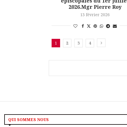
épiscopales du 1er juille
2026.Mgr Pierre Roy
13 février 2026
1
2
3
4
QUI SOMMES NOUS