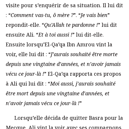
visite pour s’enquérir de sa situation. Il lui dit
: “
Comment vas-tu, ô mère
?
”. “
Je vais bien
”
repondit-elle. “
Qu’Allah te pardonne
!
” lui dit
ensuite Ali. “
Et à toi aussi !
” lui dit-elle.
Ensuite lorsqu’El-Qa’qa Ibn Amrou vint la
voir, elle lui dit : “
J’aurais souhaité être morte
depuis une vingtaine d’années, et n’avoir jamais
vécu ce jour-là !
” El-Qa’qa rapporta ces propos
à Ali qui lui dit : “
Moi aussi, j’aurais souhaité
être mort depuis une vingtaine d’années, et
n’avoir jamais vécu ce jour-là
!
”
Lorsqu’elle décida de quitter Basra pour la
Mecque, Ali vint la voir avec ses compagnons