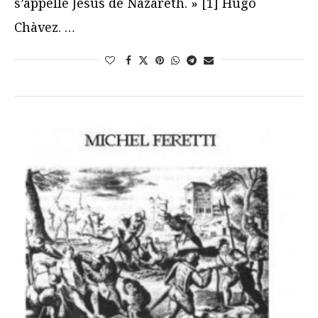
s’appelle Jésus de Nazareth. » [1] Hugo
Chàvez. …