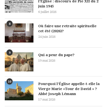
l’Église : discours de Pie XII du 2
juin 1945
6 juillet 2026
8
Où faire une retraite spirituelle
cet été (2026)?
24 juin 2026
9
Qui a peur du pape?
19 mai 2026
10
Pourquoi l’Église appelle-t-elle la
Vierge Marie «Tour de David » ?
Abbé Joseph Lémann
17 mai 2026