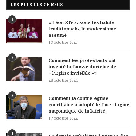
LES PLUS LUS CE MOIS
1
« Léon XIV »: sous les habits
traditionnels, le modernisme
assumé
19 octobre 2025
2
Comment les protestants ont
inventé la fausse doctrine de
« l’Eglise invisible »?
28 octobre 2024
3
Comment la contre-église
conciliaire a adopté le faux dogme
maçonnique de la laïcité
17 octobre 2022
4
Le devoir catholique à propos des