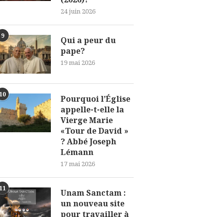
24 juin 2026
9
Qui a peur du
pape?
19 mai 2026
10
Pourquoi l’Église
appelle-t-elle la
Vierge Marie
«Tour de David »
? Abbé Joseph
Lémann
17 mai 2026
11
Unam Sanctam :
un nouveau site
pour travailler à