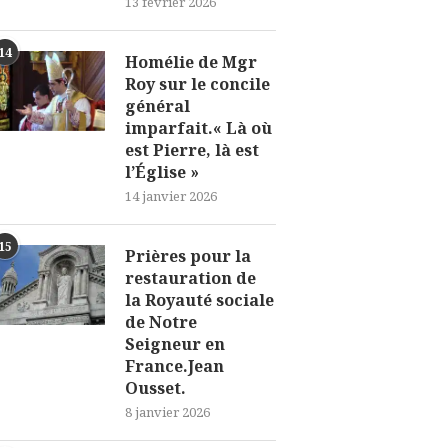
13 février 2026
14
Homélie de Mgr
Roy sur le concile
général
imparfait.« Là où
est Pierre, là est
l’Église »
14 janvier 2026
15
Prières pour la
restauration de
la Royauté sociale
de Notre
Seigneur en
France.Jean
Ousset.
8 janvier 2026