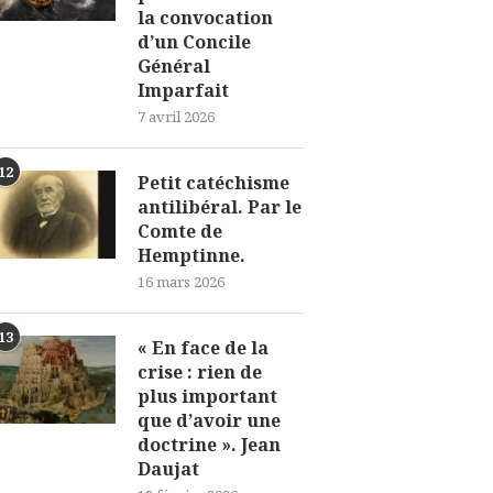
la convocation
d’un Concile
Général
Imparfait
7 avril 2026
12
Petit catéchisme
antilibéral. Par le
Comte de
Hemptinne.
16 mars 2026
13
« En face de la
crise : rien de
plus important
que d’avoir une
doctrine ». Jean
Daujat