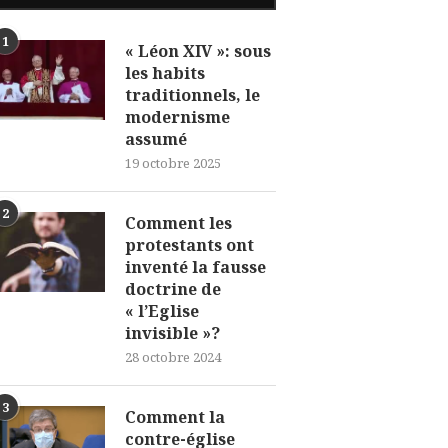
1
« Léon XIV »: sous
les habits
traditionnels, le
modernisme
assumé
19 octobre 2025
2
Comment les
protestants ont
inventé la fausse
doctrine de
« l’Eglise
invisible »?
28 octobre 2024
3
Comment la
contre-église