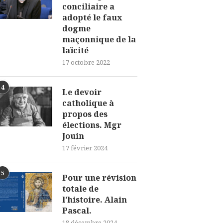
conciliaire a
adopté le faux
dogme
maçonnique de la
laïcité
17 octobre 2022
4
Le devoir
catholique à
propos des
élections. Mgr
Jouin
17 février 2024
5
Pour une révision
totale de
l’histoire. Alain
Pascal.
18 décembre 2024