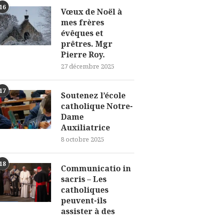
16
Vœux de Noël à
mes frères
évêques et
prêtres. Mgr
Pierre Roy.
27 décembre 2025
17
Soutenez l’école
catholique Notre-
Dame
Auxiliatrice
8 octobre 2025
18
Communicatio in
sacris – Les
catholiques
peuvent-ils
assister à des