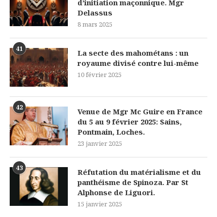
d’initiation maçonnique. Mgr
Delassus
8 mars 2025
41
La secte des mahométans : un
royaume divisé contre lui-même
10 février 2025
42
Venue de Mgr Mc Guire en France
du 5 au 9 février 2025: Sains,
Pontmain, Loches.
23 janvier 2025
43
Réfutation du matérialisme et du
panthéisme de Spinoza. Par St
Alphonse de Liguori.
15 janvier 2025