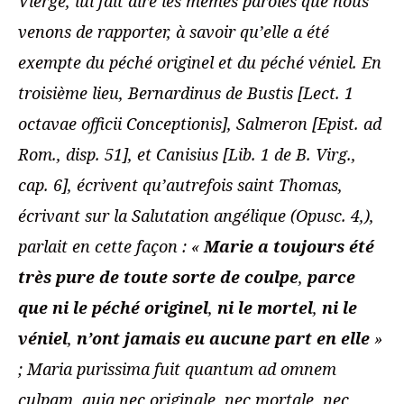
Vierge, lui fait dire les mêmes paroles que nous
venons de rapporter, à savoir qu’elle a été
exempte du péché originel et du péché véniel. En
troisième lieu, Bernardinus de Bustis [Lect. 1
octavae officii Conceptionis], Salmeron [Epist. ad
Rom., disp. 51], et Canisius [Lib. 1 de B. Virg.,
cap. 6], écrivent qu’autrefois saint Thomas,
écrivant sur la Salutation angélique (Opusc. 4,),
parlait en cette façon : «
Marie a toujours été
très pure de toute sorte de coulpe
,
parce
que ni le péché originel
,
ni le mortel
,
ni le
véniel
,
n’ont jamais eu aucune part en elle
»
; Maria purissima fuit quantum ad omnem
culpam, quia nec originale, nec mortale, nec