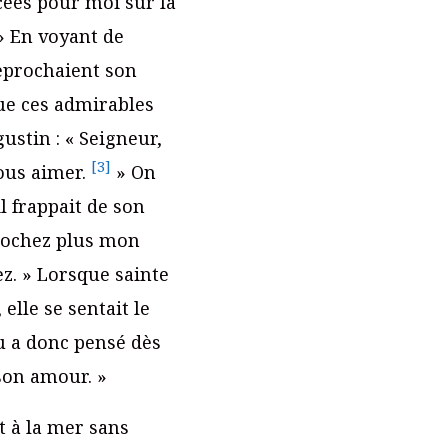
acées pour moi sur la
 » En voyant de
 reprochaient son
que ces admirables
ustin : « Seigneur,
[3]
vous aimer.
» On
l frappait de son
eprochez plus mon
ez. » Lorsque sainte
elle se sentait le
eu a donc pensé dès
 son amour. »
t à la mer sans