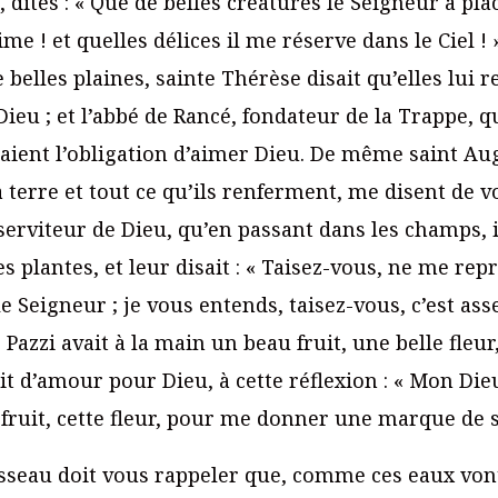
, dites : « Que de belles créatures le Seigneur a pl
aime ! et quelles délices il me réserve dans le Ciel !
e belles plaines, sainte Thérèse disait qu’elles lui
Dieu ; et l’abbé de Rancé, fondateur de la Trappe, 
laient l’obligation d’aimer Dieu. De même saint Aug
, la terre et tout ce qu’ils renferment, me disent de 
serviteur de Dieu, qu’en passant dans les champs, i
les plantes, et leur disait : « Taisez-vous, ne me r
e Seigneur ; je vous entends, taisez-vous, c’est ass
azzi avait à la main un beau fruit, une belle fleur, 
it d’amour pour Dieu, à cette réflexion : « Mon Di
ce fruit, cette fleur, pour me donner une marque de
sseau doit vous rappeler que, comme ces eaux von