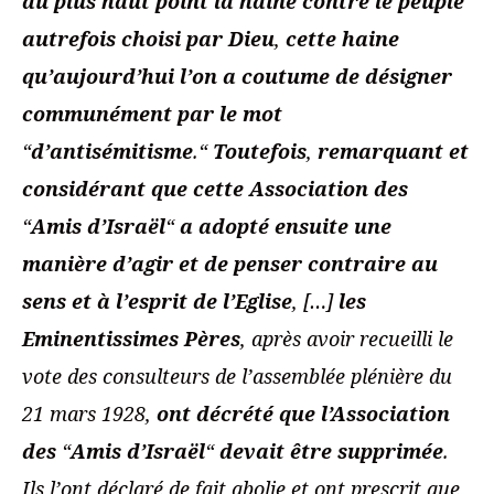
au plus haut point la haine contre le peuple
autrefois choisi par Dieu
,
cette haine
qu’aujourd’hui l’on a coutume de désigner
communément par le mot
“
d’antisémitisme
.“
Toutefois
,
remarquant et
considérant que cette Association des
“
Amis d’Israël
“
a adopté ensuite une
manière d’agir et de penser contraire au
sens et à l’esprit de l’Eglise
, […]
les
Eminentissimes Pères
, après avoir recueilli le
vote des consulteurs de l’assemblée plénière du
21 mars 1928,
ont décrété que
l’Association
des
“
Amis d’Israël
“
devait être supprimée
.
Ils l’ont déclaré de fait abolie et ont prescrit que