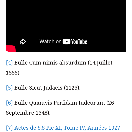
[4]
Bulle Cum nimis absurdum (14 Juillet
1555).
[5]
Bulle Sicut Judaeis (1123).
[6]
Bulle Quamvis Perfidam Iudeorum (26
Septembre 1348).
[7]
Actes de S.S Pie XI, Tome IV, Années 1927