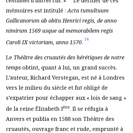
centaines d’autres cas
. »
Le dernier de ces
mémoires est intitulé :
Acta tumultuum
Gallicanorum ab obitu Henrici regis, de anno
nimirum 1569 usque ad memorabilem regis
24
Caroli IX victoriam, anno 1570
.
Le
Théâtre des cruautés des hérétiques de notre
temps
obtint, quant à lui, un grand succès.
L’auteur, Richard Verstegan, est né à Londres
vers le milieu du siècle et fut obligé de
s’expatrier pour échapper aux « lois de sang »
ère
de la reine Élizabeth I
. Il se réfugia à
Anvers et publia en 1588 son Théâtre des
cruautés, ouvrage franc et rude, emprunté à