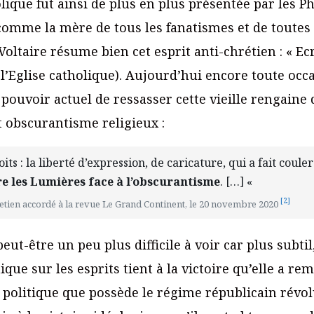
holique fut ainsi de plus en plus présentée par les P
 comme la mère de tous les fanatismes et de toutes
oltaire résume bien cet esprit anti-chrétien : « Ec
 l’Eglise catholique). Aujourd’hui encore toute occ
 pouvoir actuel de ressasser cette vieille rengaine
nt obscurantisme religieux :
ts : la liberté d’expression, de caricature, qui a fait coule
re les Lumières face à l’obscurantisme
. […] «
[2]
tien accordé à la revue Le Grand Continent, le 20 novembre 2020
peut-être un peu plus difficile à voir car plus subtil
ue sur les esprits tient à la victoire qu’elle a re
 politique que possède le régime républicain révol