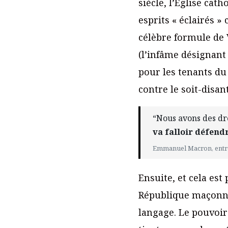
siècle, l’Église cat
esprits « éclairés »
célèbre formule de V
(l’infâme désignant
pour les tenants du
contre le soit-disa
“Nous avons des droi
va falloir défend
Emmanuel Macron, entre
Ensuite, et cela est 
République maçonniq
langage. Le pouvoir