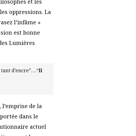
hilosophes et les
 les oppressions. La
rasez l’infâme »
asion est bonne
 des Lumières
r tant d’encre”….“
Il
, l’emprise de la
mportée dans le
utionnaire actuel