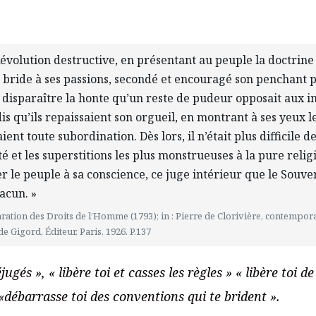
Révolution destructive, en présentant au peuple la doctrine
la bride à ses passions, secondé et encouragé son penchant 
it disparaître la honte qu’un reste de pudeur opposait aux in
ndis qu’ils repaissaient son orgueil, en montrant à ses yeux 
aient toute subordination. Dès lors, il n’était plus difficile d
é et les superstitions les plus monstrueuses à la pure relig
r le peuple à sa conscience, ce juge intérieur que le Souve
acun. »
aration des Droits de l’Homme (1793); in : Pierre de Clorivière, contempora
e Gigord, Éditeur, Paris, 1926. P.137
jugés », « libère toi et casses les règles » « libère toi d
 «débarrasse toi des conventions qui te brident ».