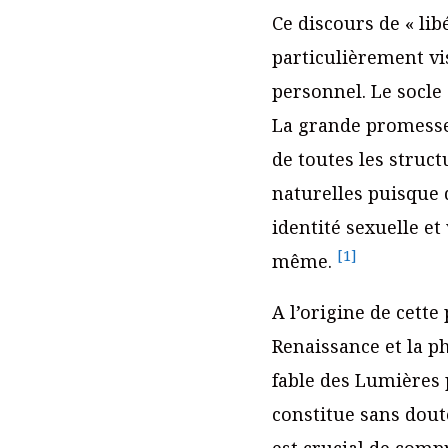
Ce discours de « lib
particulièrement vi
personnel. Le socle
La grande promesse 
de toutes les struct
naturelles puisque 
identité sexuelle et
[1]
même.
A l’origine de cett
Renaissance et la ph
fable des Lumières 
constitue sans doute
est crucial de comp