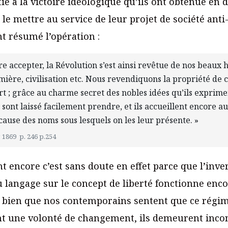
ie à la victoire idéologique qu’ils ont obtenue en 
le mettre au service de leur projet de société anti
t résumé l’opération :
re accepter, la Révolution s’est ainsi revêtue de nos beaux h
mière, civilisation etc. Nous revendiquons la propriété de ce
rt ; grâce au charme secret des nobles idées qu’ils expri
 sont laissé facilement prendre, et ils accueillent encore au
cause des noms sous lesquels on les leur présente. »
. 1869 p. 246 p.254
nt encore c’est sans doute en effet parce que l’inve
 langage sur le concept de liberté fonctionne enc
 bien que nos contemporains sentent que ce régim
nt une volonté de changement, ils demeurent inc