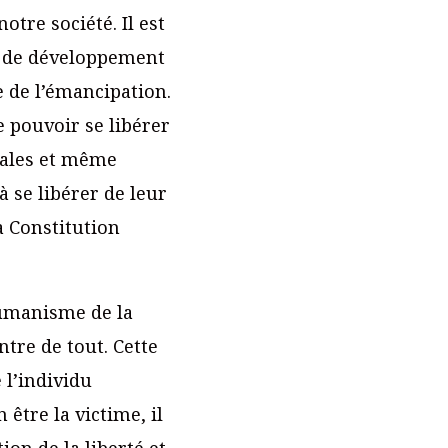
otre société. Il est
es de développement
e de l’émancipation.
e pouvoir se libérer
orales et même
 se libérer de leur
a Constitution
humanisme de la
ntre de tout. Cette
 l’individu
être la victime, il
on de la liberté et