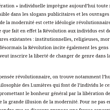
ération » individuelle imprègne aujourd’hui toute n
sible dans les slogans publicitaires et les ouvrag
 de la modernité est cette idéologie révolutionnair
que fait en effet la Révolution aux individus est d
ures existantes : institutionnelles, religieuses, m
désormais la Révolution incite également les gens à
 veut inscrire la liberté de changer de genre dans l
e pensée révolutionnaire, on trouve notamment l’
ilosophie des Lumières qui font de l’individu le ce
promettant le bonheur général par la libération de
 la grande illusion de la modernité. Pour ne pas en 
rendre que ce discours propage une fausse concepti