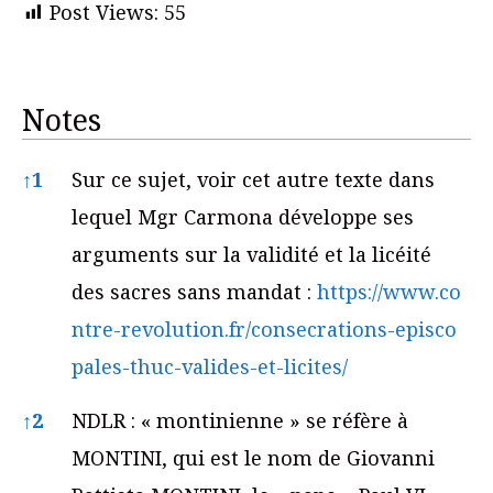
Post Views:
55
Notes
Notes
↑
1
Sur ce sujet, voir cet autre texte dans
lequel Mgr Carmona développe ses
arguments sur la validité et la licéité
des sacres sans mandat :
https://www.co
ntre-revolution.fr/consecrations-episco
pales-thuc-valides-et-licites/
↑
2
NDLR : « montinienne » se réfère à
MONTINI, qui est le nom de Giovanni