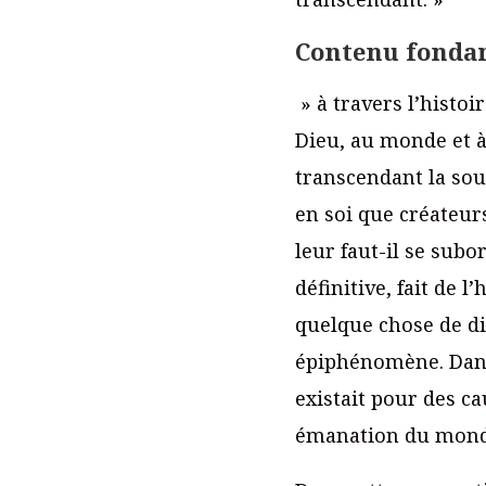
Contenu fondam
» à travers l’histo
Dieu, au monde et à
transcendant la sour
en soi que créateurs
leur faut-il se subo
définitive, fait de 
quelque chose de d
épiphénomène. Dans c
existait pour des c
émanation du mond