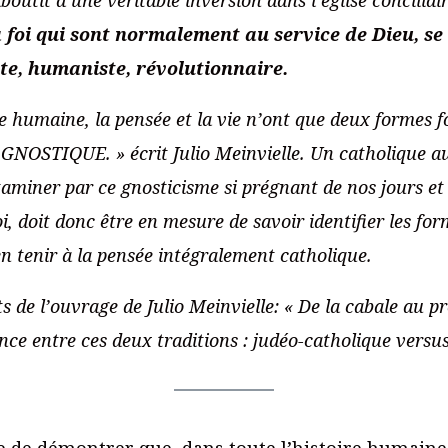
 la foi qui sont normalement au service de Dieu, s
ste, humaniste, révolutionnaire.
re humaine, la pensée et la vie n’ont que deux formes
STIQUE. » écrit Julio Meinvielle. Un catholique aujo
taminer par ce gnosticisme si prégnant de nos jours et 
i, doit donc être en mesure de savoir identifier les fo
en tenir à la pensée intégralement catholique.
ts de l’ouvrage de Julio Meinvielle: « De la cabale au 
ence entre ces deux traditions : judéo-catholique versus
se de démontrer que, dans toute l’histoire humaine