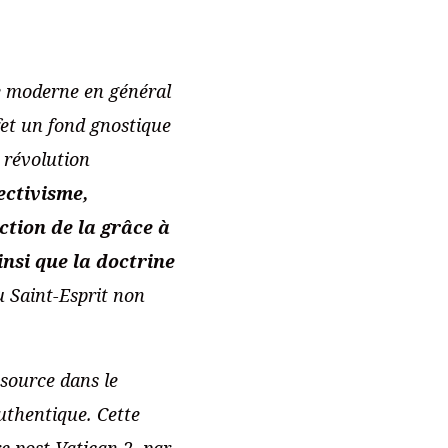
ée moderne en général
ffet un fond gnostique
 révolution
ectivisme,
ction de la grâce à
nsi que la doctrine
u Saint-Esprit non
 source dans le
uthentique. Cette
re post Vatican 2, par