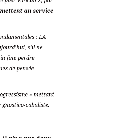
e mettent au service
 fondamentales : LA
urd’hui, s’il ne
in fine perdre
rmes de pensée
progressisme » mettant
 gnostico-cabaliste.
,
il n’y a que deux