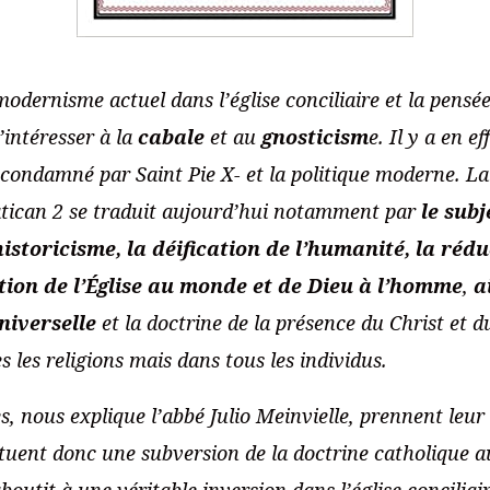
odernisme actuel dans l’église conciliaire et la pens
s’intéresser à la
cabale
et au
gnosticism
e. Il y a en e
condamné par Saint Pie X- et la politique moderne. La
tican 2 se traduit aujourd’hui notamment par
le subj
istoricisme, la déification de l’humanité, la rédu
tion de l’Église au monde et de Dieu à l’homme
,
ai
niverselle
et la doctrine de la présence du Christ et d
 les religions mais dans tous les individus.
es, nous explique l’abbé Julio Meinvielle, prennent leur
ituent donc une subversion de la doctrine catholique a
boutit à une véritable inversion dans l’église conciliai