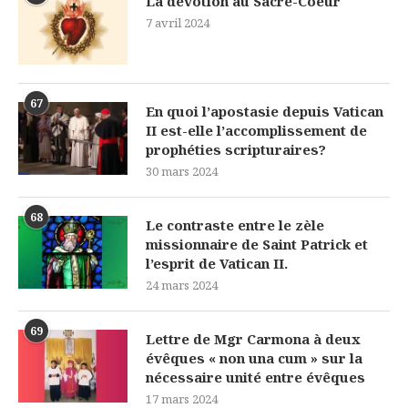
La dévotion au Sacré-Coeur
7 avril 2024
67
En quoi l’apostasie depuis Vatican
II est-elle l’accomplissement de
prophéties scripturaires?
30 mars 2024
68
Le contraste entre le zèle
missionnaire de Saint Patrick et
l’esprit de Vatican II.
24 mars 2024
69
Lettre de Mgr Carmona à deux
évêques « non una cum » sur la
nécessaire unité entre évêques
17 mars 2024