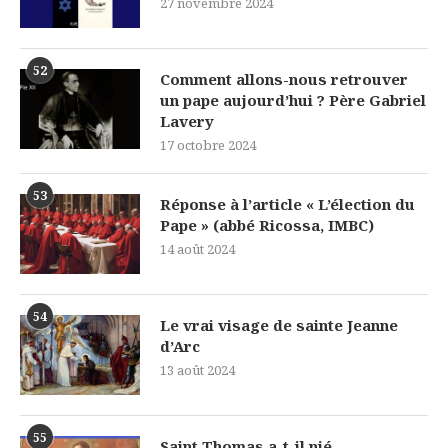
27 novembre 2024
52
Comment allons-nous retrouver
un pape aujourd’hui ? Père Gabriel
Lavery
17 octobre 2024
53
Réponse à l’article « L’élection du
Pape » (abbé Ricossa, IMBC)
14 août 2024
54
Le vrai visage de sainte Jeanne
d’Arc
13 août 2024
55
Saint Thomas a-t-il nié