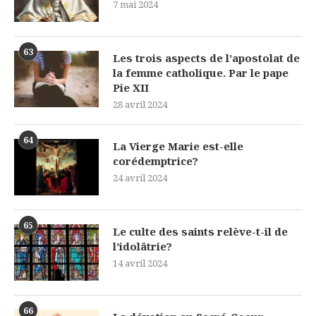
7 mai 2024
63
Les trois aspects de l’apostolat de
la femme catholique. Par le pape
Pie XII
28 avril 2024
64
La Vierge Marie est-elle
corédemptrice?
24 avril 2024
65
Le culte des saints relève-t-il de
l’idolâtrie?
14 avril 2024
66