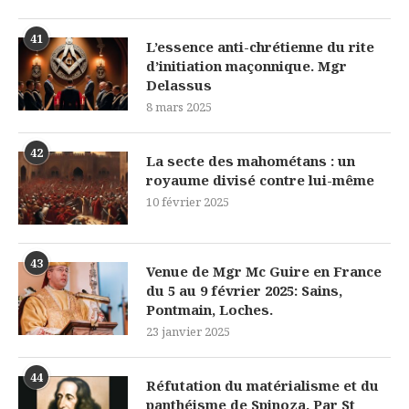
41
L’essence anti-chrétienne du rite
d’initiation maçonnique. Mgr
Delassus
8 mars 2025
42
La secte des mahométans : un
royaume divisé contre lui-même
10 février 2025
43
Venue de Mgr Mc Guire en France
du 5 au 9 février 2025: Sains,
Pontmain, Loches.
23 janvier 2025
44
Réfutation du matérialisme et du
panthéisme de Spinoza. Par St